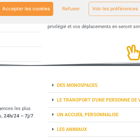
Réservez un taxi facilement et rapidement 
Accepter les cookies
Refuser
Voir les préférences
déplacements professionnels, c’est possible 
Pour cela il vous suffit d’ouvrir un compte, v
privilégié et vos déplacements en seront sim
DES MONOSPACES
LE TRANSPORT D'UNE PERSONNE DE
igences les plus
UN ACCUEIL PERSONNALISE
s,
24h/24 – 7j/7
.
LES ANIMAUX